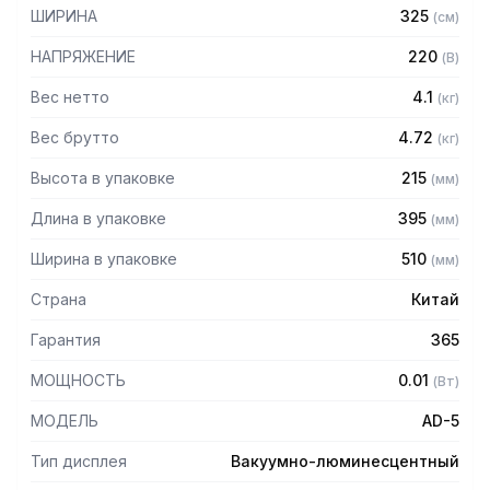
– Взвешивание емкостей с жидкостями и получение
ШИРИНА
325
(
см
)
точного результата
НАПРЯЖЕНИЕ
220
(
В
)
Технические характеристики:
Вес нетто
4.1
(
кг
)
– Размеры платформы: 340 х 215 мм
Вес брутто
4.72
(
кг
)
– Число поверочных делений: 5000 n
– Цена поверочного деления e: 1 грамм
Высота в упаковке
215
(
мм
)
– Диапазон температур: -10 – +40 С
Длина в упаковке
395
(
мм
)
Ширина в упаковке
510
(
мм
)
Страна
Китай
Гарантия
365
МОЩНОСТЬ
0.01
(
Вт
)
МОДЕЛЬ
AD-5
Тип дисплея
Вакуумно-люминесцентный