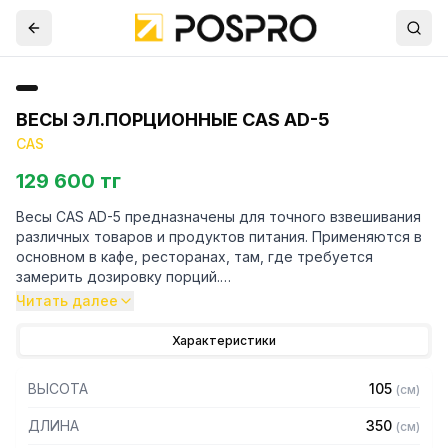
ВЕСЫ ЭЛ.ПОРЦИОННЫЕ CAS AD-5
CAS
129 600 тг
Весы CAS AD-5 предназначены для точного взвешивания
различных товаров и продуктов питания. Применяются в
основном в кафе, ресторанах, там, где требуется
замерить дозировку порций.
Читать далее
Особенности:
Характеристики
– Платформа из нержавеющей стали
– Тип дисплея: вакуумно-люминесцентный
ВЫСОТА
105
(
см
)
– Интерфейс RS-232
– Подключение к ПК
ДЛИНА
350
(
см
)
– Взвешивание нестабильных грузов