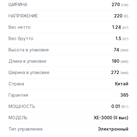
– Удобен для дозирования в процентах
ШИРИНА
270
(
см
)
– Внешняя калибровка
– Тип дисплея: жидкокристаллический с подсветкой
НАПРЯЖЕНИЕ
220
(
В
)
– Автономное питание: возможность работать вдали от
источника питания
Вес нетто
1.24
(
кг
)
– Интерфейс RS-232C
Вес брутто
1.5
(
кг
)
– Транспортировочная защита предотвращает поломку
датчика во время транспортировки, установки
Высота в упаковке
74
(
мм
)
– Функциональный ИК-сенсор: бесконтактное управление
Длина в упаковке
180
(
мм
)
Технические характеристики:
Ширина в упаковке
272
(
мм
)
– Размер платформы: 153 х 143 мм
– Поверочное деление: 0,5 грамма
Страна
Китай
– Температурный режим: +5 – +40 С
Гарантия
365
МОЩНОСТЬ
0.01
(
Вт
)
МОДЕЛЬ
XE-3000 (II выс)
Тип управления
Электронный