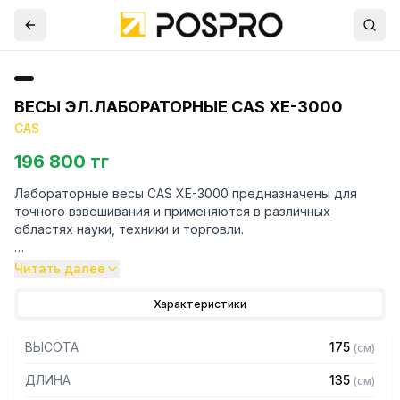
ВЕСЫ ЭЛ.ЛАБОРАТОРНЫЕ CAS XE-3000
CAS
196 800 тг
Лабораторные весы CAS XE-3000 предназначены для
точного взвешивания и применяются в различных
областях науки, техники и торговли.
Особенности:
Читать далее
– Платформа изготовлена из нержавеющей стали
Характеристики
– Взвешивание нестабильных грузов
– Счетный режим позволяет считать количество
ВЫСОТА
175
(
см
)
одинаковых деталей
– Режим сравнения показывает, попадает вес или нет в
ДЛИНА
135
(
см
)
установленный диапазон