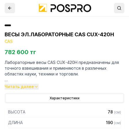
ВЕСЫ ЭЛ.ЛАБОРАТОРНЫЕ CAS CUX-420H
CAS
782 600 тг
Лабораторные весы CAS CUX-420H предназначены для
точного взвешивания и применяются в различных
областях науки, техники и торговли.
Особенности:
Читать далее
– Платформа изготовлена из нержавеющей стали
Характеристики
– Взвешивание нестабильных грузов
– Счетный режим позволяет считать количество
ВЫСОТА
78
(
см
)
одинаковых деталей
– Режим суммирования показывает общий вес нескольких
ДЛИНА
190
(
см
)
взвешиваний