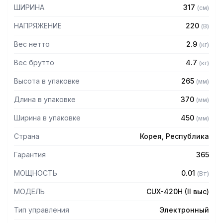
– Режим сравнения показывает, попадает вес или нет в
ШИРИНА
317
(
см
)
установленный диапазон
– Удобен для дозирования в процентах
НАПРЯЖЕНИЕ
220
(
В
)
– Гидростатическое взвешивание позволяет определять
плотность веществ и минералов
Вес нетто
2.9
(
кг
)
– Внешняя калибровка
Вес брутто
4.7
(
кг
)
– Привязка весовых данных к дате и времени
– Тип измерения: электромагнитная компенсация
Высота в упаковке
265
(
мм
)
– Тип дисплея: жидкокристаллический
– Питание от сети через адаптер
Длина в упаковке
370
(
мм
)
– 24 единицы взвешивания
– Возможность установить необходимые единицы
Ширина в упаковке
450
(
мм
)
измерения: граммы, килограммы, миллиграммы, караты,
проценты, штуки, единицы плотности
Страна
Корея, Республика
– Возможность печати чеков
– Подключение к ПК посредством интерфейса RS-232C
Гарантия
365
МОЩНОСТЬ
0.01
Технические характеристики:
(
Вт
)
МОДЕЛЬ
CUX-420H (II выс)
– Размер платформы: 110 х 105 мм
– Поверочное деление: 0,01 грамма
Тип управления
Электронный
– Температурный режим: +5 – +40 С