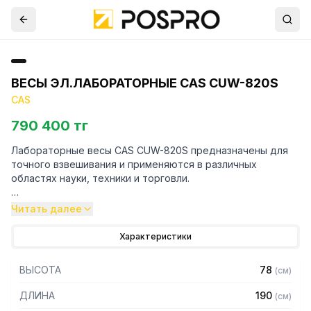
ВЕСЫ ЭЛ.ЛАБОРАТОРНЫЕ CAS CUW-820S
CAS
790 400 тг
Лабораторные весы CAS CUW-820S предназначены для
точного взвешивания и применяются в различных
областях науки, техники и торговли.
Особенности:
Читать далее
– Платформа изготовлена из нержавеющей стали
Характеристики
– Взвешивание нестабильных грузов
– Счетный режим позволяет считать количество
ВЫСОТА
78
(
см
)
одинаковых деталей
– Режим суммирования показывает общий вес нескольких
ДЛИНА
190
(
см
)
взвешиваний