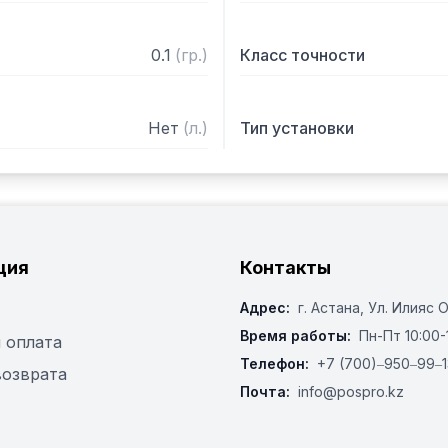
0.1
(
гр.
)
Класс точности
Нет
(
л.
)
Тип установки
ция
Контакты
Адрес:
г. Астана, ​Ул. Илияс 
Время работы:
Пн-Пт 10:00-
 оплата
Телефон:
+7 (700)‒950‒99‒1
возврата
Почта:
info@pospro.kz