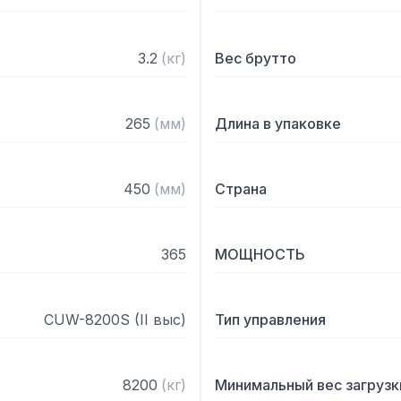
– Весы сами включаются,
время

– Привязка весовых данн
3.2
(
кг
)
Вес брутто
– Тип измерения: электр
– Тип дисплея: жидкокри
– Питание от сети через 
265
(
мм
)
Длина в упаковке
– 24 единицы взвешивани
– Возможность установи
килограммы, миллиграмм
450
(
мм
)
Страна
плотности

– Возможность печати че
– Подключение к ПК пос
365
МОЩНОСТЬ
Технические характерист
CUW-8200S (II выс)
Тип управления
– Размер платформы: 172 
– Поверочное деление: 1 
– Температурный режим: 
8200
(
кг
)
Минимальный вес загрузк