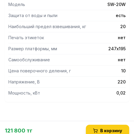
стали Большой ЖК-дисплей Второй дисплей для
Модель
SW-20W
покупателя (опция) Комбинированное питание
Автоматическое отключение питания Индикация разряда
Защита от воды и пыли
есть
батареи
Наибольший предел взвешивания, кг
20
Печать этикеток
нет
Размер платформы, мм
247х195
Самообслуживание
нет
Цена поверочного деления, г
10
Напряжение, В
220
Мощность, кВт
0,02
121 800 тг
В корзину