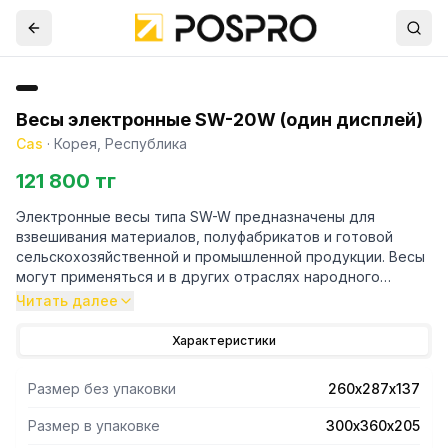
Весы электронные SW-20W (один дисплей)
Cas
·
Корея, Республика
121 800 тг
Электронные весы типа SW-W предназначены для
взвешивания материалов, полуфабрикатов и готовой
сельскохозяйственной и промышленной продукции. Весы
могут применяться и в других отраслях народного
хозяйства, а также в бытовых целях. Модель SW-W
Читать далее
отличается от модели SW только пылеводозащитным
исполнением корпуса (по стандарту IP – 66). Корпус
Характеристики
весов обеспечивает полную защиту от проникновения
пыли, а также защиту от залива водой, однако
Размер без упаковки
260х287х137
погружение весов в воду (даже частичное) не
допускается. ВАШИ ВЫГОДЫ ОТ ИСПОЛЬЗОВАНИЯ CAS
Размер в упаковке
300х360х205
SW-W Влагозащита IP66 Платформа из нержавеющей