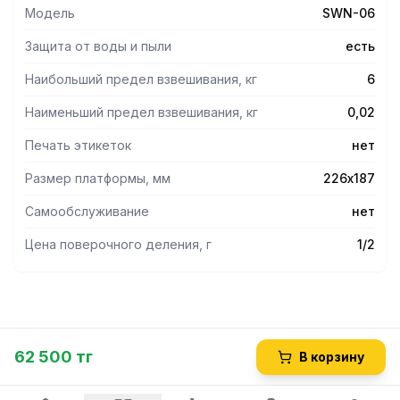
взвешивания 6 кг. Цена поверочного деления 1/2 г.
Модель
SWN-06
Размеры платформы 226х187 мм.
Защита от воды и пыли
есть
Наибольший предел взвешивания, кг
6
Наименьший предел взвешивания, кг
0,02
Печать этикеток
нет
Размер платформы, мм
226х187
Самообслуживание
нет
Цена поверочного деления, г
1/2
62 500 тг
В корзину