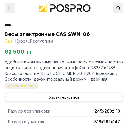
Весы электронные CAS SWN-06
Cas
·
Корея, Республика
62 500 тг
Удобные и компактные настольные весы с возможностью
опционального подключения итерфейсов: RS232 и USB.
Класс точности – III по ГОСТ OIML R 76-1-2011 (средний).
Особенности: двухинтервальный режим - двойная
точность; низкопрофильный эргономичный корпус -
Читать далее
удобнее в эксплуатации из-за снижения вертикального
размера; пылевлагозащитный прозрачный кожух в
Характеристики
комплекте; интерфейс: RS232 или USB порт (опции);
Bluetooth(опционально); увеличенное время автономной
Размер без упаковки
245х280х110
работы (батарейки не входят в комплект); усреднение
показаний массы при нестабильной нагрузке; мембранная
Размер в упаковке
318х292х147
клавиатура; диагностика неисправностей. Предел