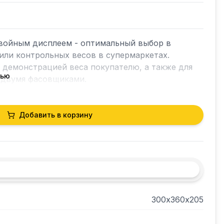
войным дисплеем - оптимальный выбор в 
или контрольных весов в супермаркетах. 
 демонстрацией веса покупателю, а также для 
тью
двумя фасовщиками. 

.

заний;

Добавить в корзину
 от сети и от батареек

ие питания;

тур: -10 ~ +40 °С.

ия тары: 50% Max.
300х360х205