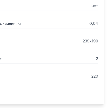
нет
ивания, кг
0,04
239х190
, г
2
220