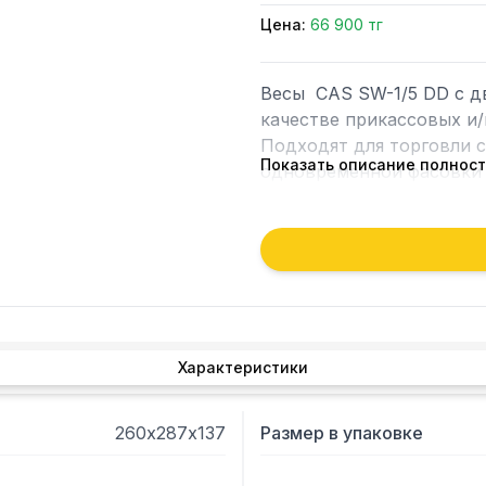
Цена:
66 900 тг
Весы  CAS SW-1/5 DD с д
качестве прикассовых и/
Подходят для торговли с
Показать описание полнос
одновременной фасовки 
Тип дисплеев — ЖК.

Класс точности – средний
Режимы: Усреднение пока
Особенности:

Комбинированное питание
Автоматическое отключен
Диапазон рабочих темпера
Характеристики
Диапазон уравновешиван
260х287х137
Размер в упаковке