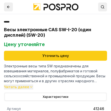
Весы электронные CAS SW-I-20 (один
дисплей) (SW-20)
Цену уточняйте
Уточнить цену
Электронные весы типа SW предназначены для
взвешивания материалов, полуфабрикатов и готовой
сельскохозяйственной и промышленной продукции. Весы
могут применяться и в других отраслях народного
хозяйства, а также в бытовых целях. ВАШИ ВЫГОДЫ ОТ
Читать далее
ИСПОЛЬЗОВАНИЯ CAS SW-I Невысокая цена Усреднение
показаний Дополнительная платформа в форме чаши
Характеристики
Платформа из нержавеющей стали (опция) Большой ЖК-
дисплей Второй дисплей для покупателя (опция)
Артикул
41246
Минимальный набор клавиш Наибольший предел