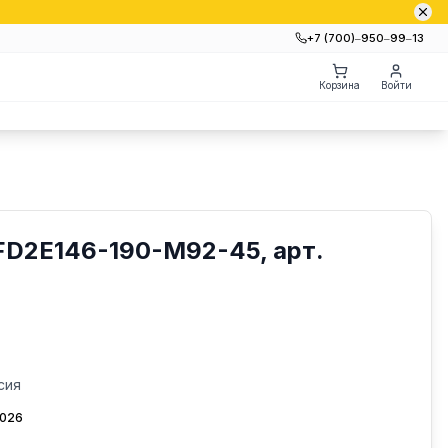
+7 (700)‒950‒99‒13
Корзина
Войти
FD2E146-190-M92-45, арт.
сия
2026