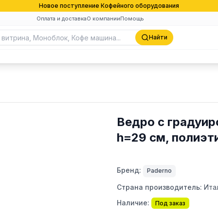
Новое поступление Кофейного оборудования
Оплата и доставка
О компании
Помощь
Найти
Ведро с градуиро
h=29 см, полиэт
Бренд:
Paderno
Страна производитель:
Ита
Наличие:
Под заказ