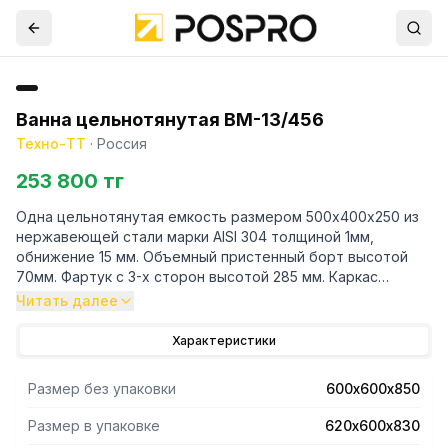
Ванна цельнотянутая ВМ-13/456
Техно-ТТ
·
Россия
253 800 тг
Одна цельнотянутая емкость размером 500х400х250 из
нержавеющей стали марки AISI 304 толщиной 1мм,
обнижение 15 мм. Объемный пристенный борт высотой
70мм. Фартук с 3-х сторон высотой 285 мм. Каркас
сварной из трубы 40х40 нержавеющей стали марки AISI
Читать далее
430 толщиной 1,2мм, с тыловой части установлены две
перемычки для жесткости. Ванна комплектуется
Характеристики
выпуском с нержавеющей решеткой и механическим
запорным клапаном, диаметр выпуска 90мм, диаметр
Размер без упаковки
600х600х850
подключаемого сифона 50мм, перелив, регулируемые
опоры. На дно ванны нанесена виброшумоизоляция. Ванна
Размер в упаковке
620х600х830
поставляется в собранном виде.