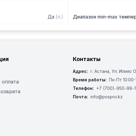
Да
(
л.
)
Диапазон min-max темпе
ция
Контакты
Адрес:
г. Астана, ​Ул. Илияс 
Время работы:
Пн-Пт 10:00-
 оплата
Телефон:
+7 (700)‒950‒99‒1
возврата
Почта:
info@pospro.kz