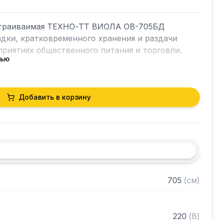
страиваимая ТЕХНО-ТТ ВИОЛА ОВ-705БД 
дки, кратковременного хранения и раздачи 
риятиях общественного питания и торговли.

тью
 сталь марки AISI 304 толщиной 1 мм

Добавить в корзину
контроллером температуры

/1

астроемкости приобретаются отдельно

ном виде

705
(
см
)
220
(
В
)