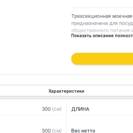
Трехсекционная моечная 
предназначена для посуд
общественного питания и
Показать описание полнос
Особенности:

– Конструкция разборная

– Оснащена сифоном

– Регулируемые по высот
– Отверстие под смесите
– Каркас: крашенный пор
Характеристики
– Столешница из нержав
– Облицовка из нержавею
– Внутренние размеры ка
300
(
см
)
ДЛИНА
– Борт
500
(
см
)
Вес нетто