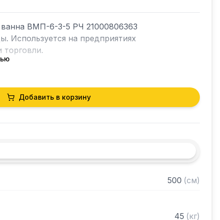
ванна ВМП-6-3-5 РЧ 21000806363 
ы. Используется на предприятиях 
 торговли.

тью
Добавить в корзину
е ножки с резиновыми вставками

ль по центру

ошковой краской металл

еющей стали

щей стали

ждой ванны: 500 х 500 х 300 мм

500
(
см
)
45
(
кг
)