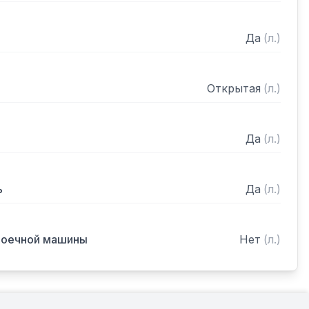
Да
(
л.
)
Открытая
(
л.
)
Да
(
л.
)
ь
Да
(
л.
)
моечной машины
Нет
(
л.
)