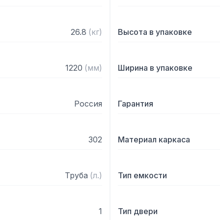
– С тыловой части устан
– Выпуск с нержавеющей
– Механический запорный
26.8
(
кг
)
Высота в упаковке
– Диаметр выпуска: 90 мм
– Диаметр подключаемого
– Регулируемые опоры

1220
(
мм
)
Ширина в упаковке
– На дно ванны нанесена
– Поставляется в собран
Россия
Гарантия
302
Материал каркаса
Труба
(
л.
)
Тип емкости
1
Тип двери