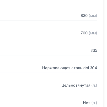
овлены две перемычки для жесткости

 решеткой

 клапан

830
(
мм
)


 сифона: 50 мм

700
(
мм
)
 вибро-шумоизоляция

ном виде
365
Нержавеющая сталь aisi 304
Цельнотянутая
(
л.
)
Нет
(
л.
)