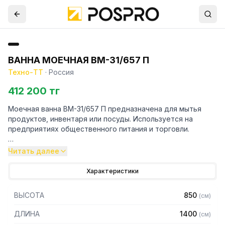
ВАННА МОЕЧНАЯ ВМ-31/657 П
Техно-ТТ
·
Россия
412 200 тг
Моечная ванна ВМ-31/657 П предназначена для мытья
продуктов, инвентаря или посуды. Используется на
предприятиях общественного питания и торговли.
Особенности:
Читать далее
– Материал емкости: нержавеющая сталь AISI304
Характеристики
– Толщина материала емкости: 1 мм
– Каркас: уголок 40 х 40 мм
ВЫСОТА
850
(
см
)
– Материал каркаса: крашенный порошковой краской
металл
ДЛИНА
1400
(
см
)
– Толщина материала каркаса 2 мм