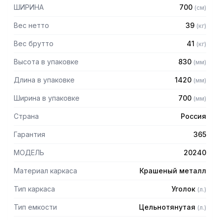
– Внутренние размеры емкости: 600 х 500 х 300 мм
ШИРИНА
700
(
см
)
– Рабочая поверхность слева
– Крыло рифленое с сушкой и наклоном для стекания
Вес нетто
39
(
кг
)
воды с посуды в ванну
– Высота пристенного борта: 70 мм
Вес брутто
41
(
кг
)
– Выпуск с нержавеющей решеткой
Высота в упаковке
830
(
мм
)
– Механический запорный клапан
– Диаметр выпуска: 90 мм
Длина в упаковке
1420
(
мм
)
– Диаметр подключаемого сифона: 50 мм
– Регулируемые опоры
Ширина в упаковке
700
(
мм
)
– На дно ванны нанесена вибро-шумоизоляция
– Поставляется в собранном виде
Страна
Россия
Гарантия
365
МОДЕЛЬ
20240
Материал каркаса
Крашеный металл
Тип каркаса
Уголок
(
л.
)
Тип емкости
Цельнотянутая
(
л.
)