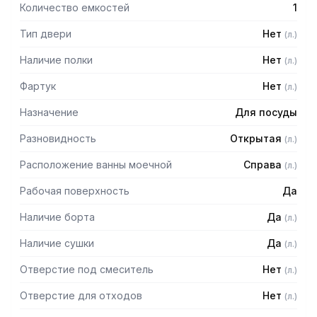
Количество емкостей
1
Тип двери
Нет
(
л.
)
Наличие полки
Нет
(
л.
)
Фартук
Нет
(
л.
)
Назначение
Для посуды
Разновидность
Открытая
(
л.
)
Расположение ванны моечной
Справа
(
л.
)
Рабочая поверхность
Да
Наличие борта
Да
(
л.
)
Наличие сушки
Да
(
л.
)
Отверстие под смеситель
Нет
(
л.
)
Отверстие для отходов
Нет
(
л.
)