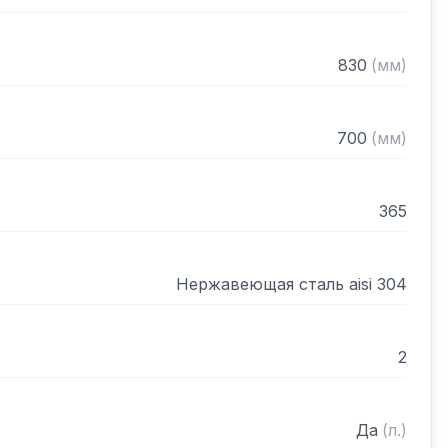
 вибро-шумоизоляция

ном виде
830
(
мм
)
700
(
мм
)
365
Нержавеющая сталь aisi 304
2
Да
(
л.
)