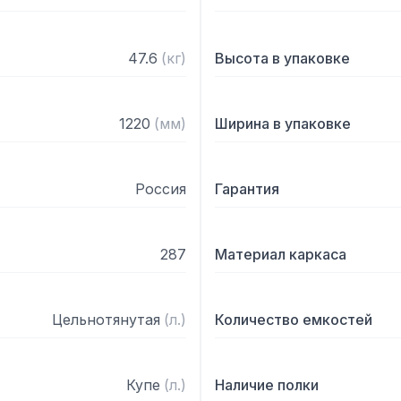
– На дно ванны нанесена
– Поставляется в собран
47.6
(
кг
)
Высота в упаковке
1220
(
мм
)
Ширина в упаковке
Россия
Гарантия
287
Материал каркаса
Цельнотянутая
(
л.
)
Количество емкостей
Купе
(
л.
)
Наличие полки