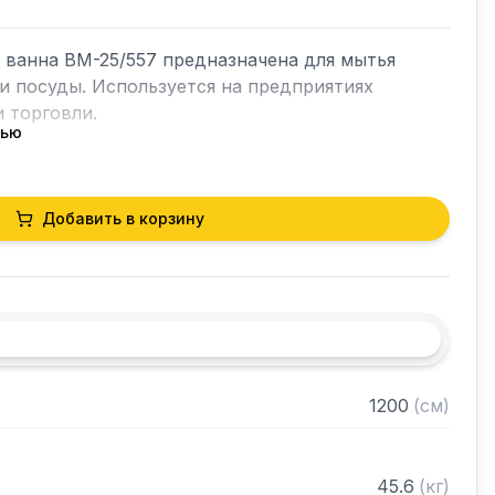
ванна ВМ-25/557 предназначена для мытья 
и посуды. Используется на предприятиях 
 торговли.

тью
жавеющая сталь AISI304

Добавить в корзину
сти: 1 мм

жавеющая сталь AISI304

пуса 0,8 мм

ждой емкости: 500 х 500 х 300 мм

та: 70 мм

 решеткой

 клапан

1200
(
см
)


 сифона: 50 мм

45.6
(
кг
)