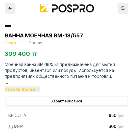
ВАННА МОЕЧНАЯ ВМ-18/557
Техно-ТТ
·
Россия
309 400 тг
Моечная ванна ВМ-18/557 предназначена для мытья
продуктов, инвентаря или посуды. Используется на
предприятиях общественного питания и торговли.
Особенности:
Читать далее
– Материал емкости: нержавеющая сталь AISI304
Характеристики
– Толщина материала емкости: 1 мм
– Каркас: уголок 40 х 40 мм
ВЫСОТА
850
(
см
)
– Материал каркаса: нержавеющая сталь AISI304
– Толщина материала каркаса 2 мм
ДЛИНА
600
(
см
)
– Внутренние размеры емкости: 500 х 500 х 300 мм