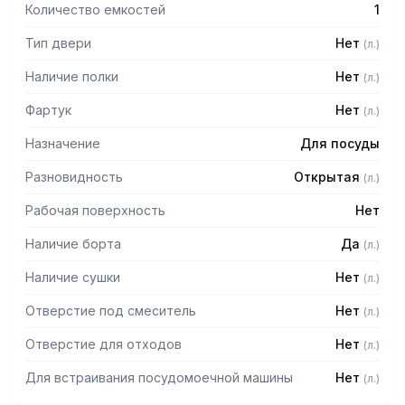
Количество емкостей
1
Тип двери
Нет
(
л.
)
Наличие полки
Нет
(
л.
)
Фартук
Нет
(
л.
)
Назначение
Для посуды
Разновидность
Открытая
(
л.
)
Рабочая поверхность
Нет
Наличие борта
Да
(
л.
)
Наличие сушки
Нет
(
л.
)
Отверстие под смеситель
Нет
(
л.
)
Отверстие для отходов
Нет
(
л.
)
Для встраивания посудомоечной машины
Нет
(
л.
)