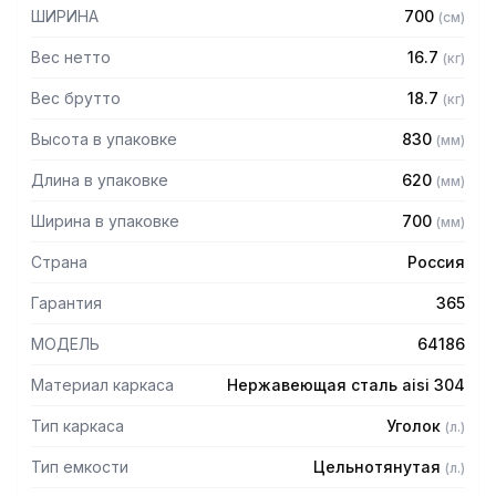
– Высота пристенного борта: 70 мм
ШИРИНА
700
(
см
)
– Выпуск с нержавеющей решеткой
– Механический запорный клапан
Вес нетто
16.7
(
кг
)
– Диаметр выпуска: 90 мм
– Диаметр подключаемого сифона: 50 мм
Вес брутто
18.7
(
кг
)
– Регулируемые опоры
Высота в упаковке
830
(
мм
)
– На дно ванны нанесена вибро-шумоизоляция
– Поставляется в собранном виде
Длина в упаковке
620
(
мм
)
Ширина в упаковке
700
(
мм
)
Страна
Россия
Гарантия
365
МОДЕЛЬ
64186
Материал каркаса
Нержавеющая сталь aisi 304
Тип каркаса
Уголок
(
л.
)
Тип емкости
Цельнотянутая
(
л.
)