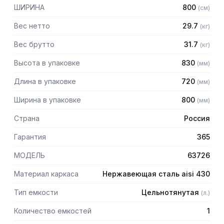
– Внутренние размеры емкости: 600 х 600 х 330 мм
ШИРИНА
800
(
см
)
– Высота пристенного борта: 70 мм
– Выпуск с нержавеющей решеткой
Вес нетто
29.7
(
кг
)
– Механический запорный клапан
– Диаметр выпуска: 90 мм
Вес брутто
31.7
(
кг
)
– Диаметр подключаемого сифона: 50 мм
Высота в упаковке
830
(
мм
)
– Регулируемые опоры
– На дно ванны нанесена вибро-шумоизоляция
Длина в упаковке
720
(
мм
)
– Поставляется в собранном виде
Ширина в упаковке
800
(
мм
)
Страна
Россия
Гарантия
365
МОДЕЛЬ
63726
Материал каркаса
Нержавеющая сталь aisi 430
Тип емкости
Цельнотянутая
(
л.
)
Количество емкостей
1