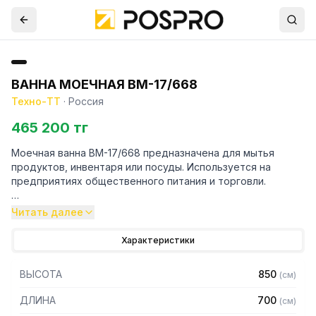
ВАННА МОЕЧНАЯ ВМ-17/668
Техно-ТТ
·
Россия
465 200 тг
Моечная ванна ВМ-17/668 предназначена для мытья
продуктов, инвентаря или посуды. Используется на
предприятиях общественного питания и торговли.
Особенности:
Читать далее
– Материал емкости: нержавеющая сталь AISI304
Характеристики
– Толщина материала емкости: 1 мм
– Материал корпуса: нержавеющая сталь AISI430
ВЫСОТА
850
(
см
)
– Толщина материала корпуса 1,2 мм
– Материал боковых панелей: нержавеющая сталь AISI430
ДЛИНА
700
(
см
)
– Толщина материала боковых панелей: 0,8 мм