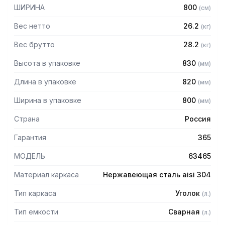
– Выпуск с нержавеющей решеткой
ШИРИНА
800
(
см
)
– Механический запорный клапан
– Диаметр выпуска: 90 мм
Вес нетто
26.2
(
кг
)
– Диаметр подключаемого сифона: 50 мм
– Регулируемые опоры
Вес брутто
28.2
(
кг
)
– На дне ванны ребра (лучи) для жесткости и снижения
Высота в упаковке
830
(
мм
)
вибрации
– Поставляется в собранном виде
Длина в упаковке
820
(
мм
)
Ширина в упаковке
800
(
мм
)
Страна
Россия
Гарантия
365
МОДЕЛЬ
63465
Материал каркаса
Нержавеющая сталь aisi 304
Тип каркаса
Уголок
(
л.
)
Тип емкости
Сварная
(
л.
)