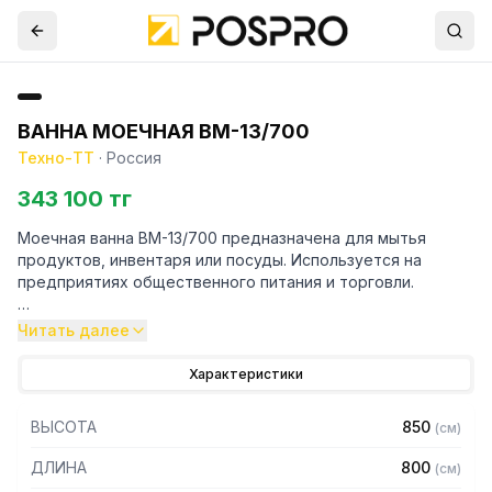
ВАННА МОЕЧНАЯ ВМ-13/700
Техно-ТТ
·
Россия
343 100 тг
Моечная ванна ВМ-13/700 предназначена для мытья
продуктов, инвентаря или посуды. Используется на
предприятиях общественного питания и торговли.
Особенности:
Читать далее
– Материал емкости: нержавеющая сталь AISI304
Характеристики
– Толщина материала емкости: 0,8 мм
– Каркас: уголок 40 х 40 мм
ВЫСОТА
850
(
см
)
– Материал каркаса: нержавеющая сталь AISI304
– Толщина материала каркаса 2 мм
ДЛИНА
800
(
см
)
– Внутренние размеры емкости: 700 х 700 х 450 мм