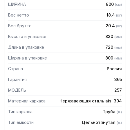
– Высота пристенного борта: 70 мм
ШИРИНА
800
(
см
)
– Фартук с трех сторон высотой 285 мм
– С тыловой части установлены две перемычки для
Вес нетто
18.4
(
кг
)
жесткости
– Выпуск с нержавеющей решеткой
Вес брутто
20.4
(
кг
)
– Механический запорный клапан
Высота в упаковке
830
(
мм
)
– Диаметр выпуска: 90 мм
– Диаметр подключаемого сифона: 50 мм
Длина в упаковке
720
(
мм
)
– Регулируемые опоры
– На дно ванны нанесена вибро-шумоизоляция
Ширина в упаковке
800
(
мм
)
– Поставляется в собранном виде
Страна
Россия
Гарантия
365
МОДЕЛЬ
257
Материал каркаса
Нержавеющая сталь aisi 304
Тип каркаса
Труба
(
л.
)
Тип емкости
Цельнотянутая
(
л.
)