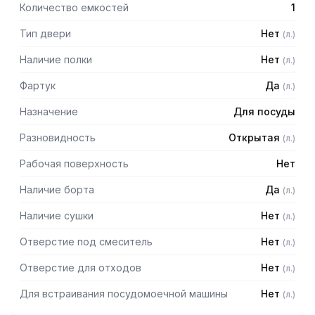
Количество емкостей
1
Тип двери
Нет
(
л.
)
Наличие полки
Нет
(
л.
)
Фартук
Да
(
л.
)
Назначение
Для посуды
Разновидность
Открытая
(
л.
)
Рабочая поверхность
Нет
Наличие борта
Да
(
л.
)
Наличие сушки
Нет
(
л.
)
Отверстие под смеситель
Нет
(
л.
)
Отверстие для отходов
Нет
(
л.
)
Для встраивания посудомоечной машины
Нет
(
л.
)