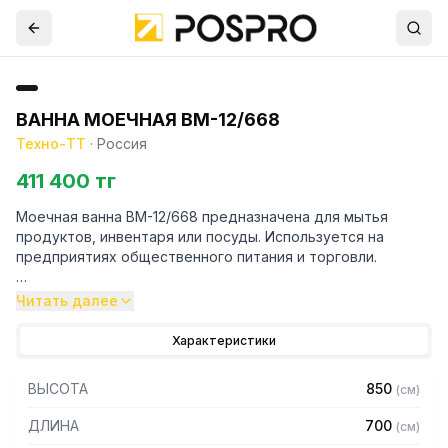
ВАННА МОЕЧНАЯ ВМ-12/668
Техно-ТТ
·
Россия
411 400 тг
Моечная ванна ВМ-12/668 предназначена для мытья
продуктов, инвентаря или посуды. Используется на
предприятиях общественного питания и торговли.
Особенности:
Читать далее
– Материал емкости: нержавеющая сталь AISI304
Характеристики
– Толщина материала емкости: 1 мм
– Каркас: труба 40 х 40 мм
ВЫСОТА
850
(
см
)
– Материал каркаса: нержавеющая сталь AISI304
– Толщина материала каркаса 1,2 мм
ДЛИНА
700
(
см
)
– Внутренние размеры емкости: 600 х 600 х 330 мм