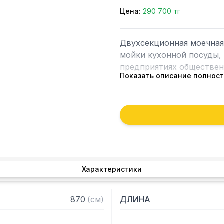
Цена:
290 700 тг
Двухсекционная моечная 
мойки кухонной посуды, 
предприятиях общественн
Показать описание полнос
Особенности:

– Устойчивость к агресс
– Опоры с регулируемым
– Материал емкости: нер
– Материал каркаса: нер
– Внутренние размеры ка
Характеристики
870
(
см
)
ДЛИНА