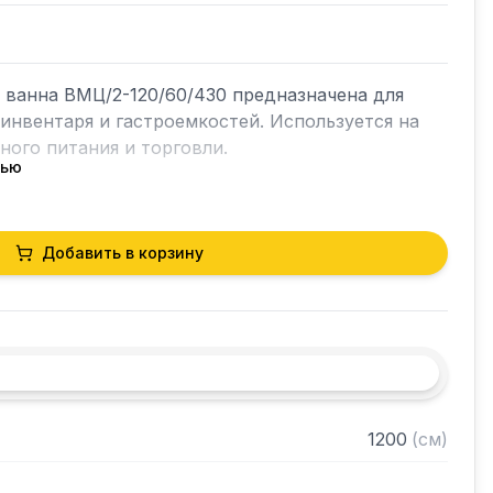
ванна ВМЦ/2-120/60/430 предназначена для 
инвентаря и гастроемкостей. Используется на 
ого питания и торговли.

тью
ивным моющим средствам и влаге

Добавить в корзину
и ножками

жавеющая сталь AISI430

жавеющая сталь

ждой ванны: 500 х 400 х 250 мм
1200
(
см
)