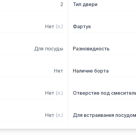
2
Тип двери
Нет
(
л.
)
Фартук
Для посуды
Разновидность
Нет
Наличие борта
Нет
(
л.
)
Отверстие под смесител
Нет
(
л.
)
Для встраивания посудо