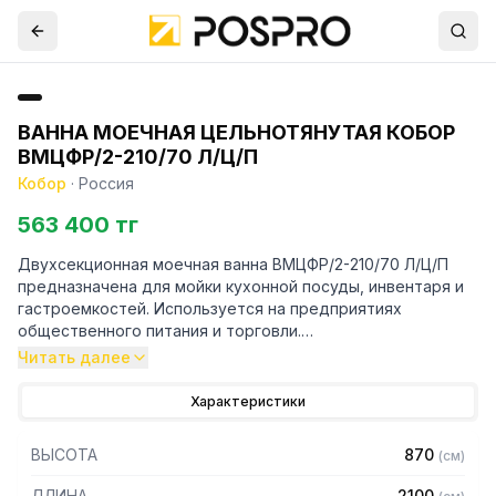
ВАННА МОЕЧНАЯ ЦЕЛЬНОТЯНУТАЯ КОБОР
ВМЦФР/2-210/70 Л/Ц/П
Кобор
·
Россия
563 400 тг
Двухсекционная моечная ванна ВМЦФР/2-210/70 Л/Ц/П
предназначена для мойки кухонной посуды, инвентаря и
гастроемкостей. Используется на предприятиях
общественного питания и торговли.
Читать далее
Особенности:
Характеристики
– Устойчивость к агрессивным моющим средствам и
влаге
ВЫСОТА
870
(
см
)
– Опоры с регулируемыми ножками
– Материал емкости: нержавеющая сталь AISI430
ДЛИНА
2100