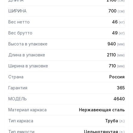
(
см
)
– Материал каркаса: нержавеющая сталь
– Внутренние размеры каждой ванны: 600 х 500 х 300 мм
ШИРИНА
700
(
см
)
– Рабочая поверхность по центру/справа/слева (в
зависимости от потребностей заказчика)
Вес нетто
46
(
кг
)
– Ванна закрыта фартуком
Вес брутто
49
(
кг
)
Высота в упаковке
940
(
мм
)
Длина в упаковке
2110
(
мм
)
Ширина в упаковке
710
(
мм
)
Страна
Россия
Гарантия
365
МОДЕЛЬ
4640
Материал каркаса
Нержавеющая сталь
Тип каркаса
Труба
(
л.
)
Тип емкости
Цельнотянутая
(
л.
)