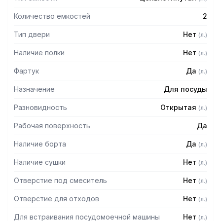
Количество емкостей
2
Тип двери
Нет
(
л.
)
Наличие полки
Нет
(
л.
)
Фартук
Да
(
л.
)
Назначение
Для посуды
Разновидность
Открытая
(
л.
)
Рабочая поверхность
Да
Наличие борта
Да
(
л.
)
Наличие сушки
Нет
(
л.
)
Отверстие под смеситель
Нет
(
л.
)
Отверстие для отходов
Нет
(
л.
)
Для встраивания посудомоечной машины
Нет
(
л.
)