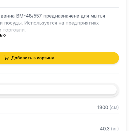
ванна ВМ-48/557 предназначена для мытья 
и посуды. Используется на предприятиях 
 торговли.

тью
жавеющая сталь AISI304

Добавить в корзину
сти: 1 мм

мм

жавеющая сталь AISI304

каса 2 мм

ждой емкости: 500 х 500 х 300 мм

та: 70 мм

 решеткой

1800
(
см
)
 клапан



 сифона: 50 мм

40.3
(
кг
)