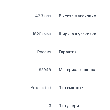
– Регулируемые опоры

– На дно ванны нанесена
– Поставляется в собран
42.3
(
кг
)
Высота в упаковке
1820
(
мм
)
Ширина в упаковке
Россия
Гарантия
92949
Материал каркаса
Уголок
(
л.
)
Тип емкости
3
Тип двери