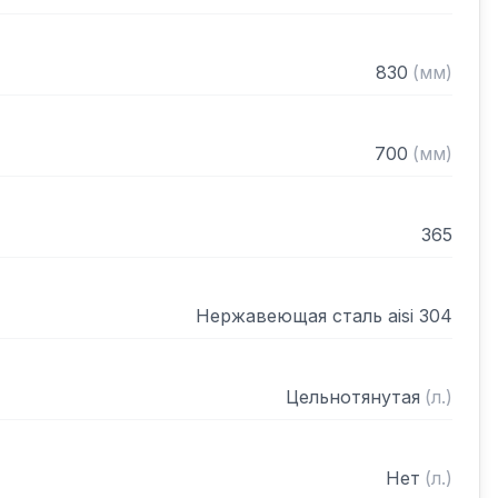
 вибро-шумоизоляция

ном виде
830
(
мм
)
700
(
мм
)
365
Нержавеющая сталь aisi 304
Цельнотянутая
(
л.
)
Нет
(
л.
)