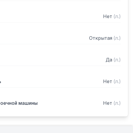
Нет
(
л.
)
Открытая
(
л.
)
Да
(
л.
)
ь
Нет
(
л.
)
моечной машины
Нет
(
л.
)