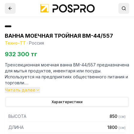
ВАННА МОЕЧНАЯ ТРОЙНАЯ ВМ-44/557
Техно-ТТ
·
Россия
932 300 тг
Трехсекционная моечная ванна ВМ-44/557 предназначена
для мытья продуктов, инвентаря или посуды.
Используется на предприятиях общественного питания и
торговли.
Читать далее
Особенности:
Характеристики
– Материал емкости: нержавеющая сталь AISI304
– Толщина материала емкости: 1 мм
ВЫСОТА
850
(
см
)
– Каркас: труба 40 х 40 мм
– Материал каркаса: нержавеющая сталь AISI430
ДЛИНА
1800
(
см
)
– Толщина материала каркаса 0,8 мм