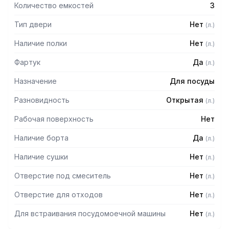
Количество емкостей
3
Тип двери
Нет
(
л.
)
Наличие полки
Нет
(
л.
)
Фартук
Да
(
л.
)
Назначение
Для посуды
Разновидность
Открытая
(
л.
)
Рабочая поверхность
Нет
Наличие борта
Да
(
л.
)
Наличие сушки
Нет
(
л.
)
Отверстие под смеситель
Нет
(
л.
)
Отверстие для отходов
Нет
(
л.
)
Для встраивания посудомоечной машины
Нет
(
л.
)