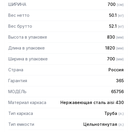
– Внутренние размеры каждой емкости: 500 х 500 х 300
ШИРИНА
700
(
см
)
мм
– Высота пристенного борта: 70 мм
Вес нетто
50.1
(
кг
)
– Фартук с трех сторон высотой 285 мм
– Выпуск с нержавеющей решеткой
Вес брутто
52.1
(
кг
)
– Механический запорный клапан
Высота в упаковке
830
(
мм
)
– Диаметр выпуска: 90 мм
– Диаметр подключаемого сифона: 50 мм
Длина в упаковке
1820
(
мм
)
– Регулируемые опоры
– На дно ванны нанесена вибро-шумоизоляция
Ширина в упаковке
700
(
мм
)
– Поставляется в собранном виде
Страна
Россия
Гарантия
365
МОДЕЛЬ
65756
Материал каркаса
Нержавеющая сталь aisi 430
Тип каркаса
Труба
(
л.
)
Тип емкости
Цельнотянутая
(
л.
)