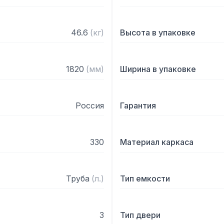
– Диаметр подключаемого
– Регулируемые опоры

– На дно ванны нанесена
46.6
(
кг
)
Высота в упаковке
– Поставляется в собран
1820
(
мм
)
Ширина в упаковке
Россия
Гарантия
330
Материал каркаса
Труба
(
л.
)
Тип емкости
3
Тип двери