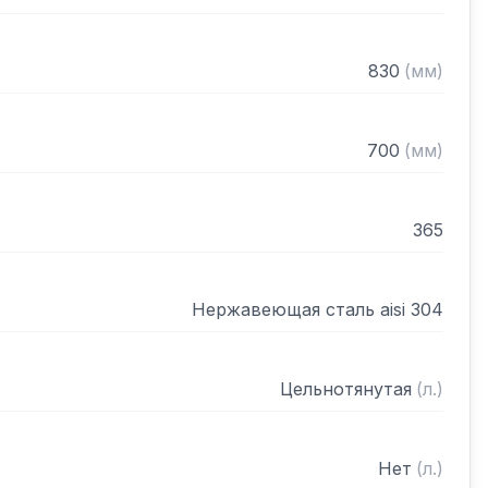
 сифона: 50 мм

 вибро-шумоизоляция

830
(
мм
)
ном виде
700
(
мм
)
365
Нержавеющая сталь aisi 304
Цельнотянутая
(
л.
)
Нет
(
л.
)