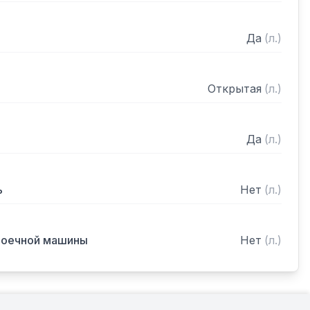
Да
(
л.
)
Открытая
(
л.
)
Да
(
л.
)
ь
Нет
(
л.
)
моечной машины
Нет
(
л.
)