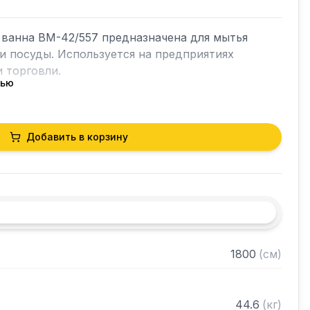
ванна ВМ-42/557 предназначена для мытья 
и посуды. Используется на предприятиях 
 торговли.

тью
жавеющая сталь AISI304

Добавить в корзину
сти: 1 мм

м

жавеющая сталь AISI304

аса 1,2 мм

ждой емкости: 500 х 500 х 300 мм

та: 70 мм

ысотой 285 мм

1800
(
см
)
 решеткой

 клапан



44.6
(
кг
)