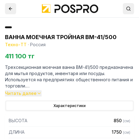
ВАННА МОЕЧНАЯ ТРОЙНАЯ ВМ-41/500
Техно-ТТ
·
Россия
411 100 тг
Трехсекционная моечная ванна ВМ-41/500 предназначена
для мытья продуктов, инвентаря или посуды.
Используется на предприятиях общественного питания и
торговли.
Читать далее
Особенности:
Характеристики
– Материал емкости: нержавеющая сталь AISI304
– Толщина материала емкости: 0,8 мм
ВЫСОТА
850
(
см
)
– Каркас: уголок 40 х 40 мм
– Материал каркаса: покрытый порошковой краской
ДЛИНА
1750
(
см
)
металл