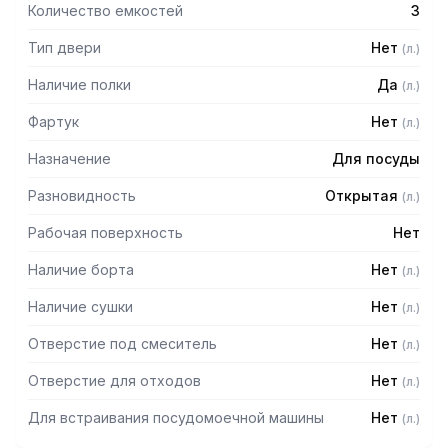
Количество емкостей
3
Тип двери
Нет
(
л.
)
Наличие полки
Да
(
л.
)
Фартук
Нет
(
л.
)
Назначение
Для посуды
Разновидность
Открытая
(
л.
)
Рабочая поверхность
Нет
Наличие борта
Нет
(
л.
)
Наличие сушки
Нет
(
л.
)
Отверстие под смеситель
Нет
(
л.
)
Отверстие для отходов
Нет
(
л.
)
Для встраивания посудомоечной машины
Нет
(
л.
)