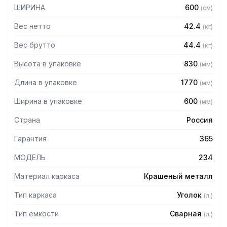
– Толщина материала каркаса 2 мм
ШИРИНА
600
(
см
)
– Внутренние размеры каждой емкости: 530 х 500 х 400
мм
Вес нетто
42.4
(
кг
)
– Выпуск с нержавеющей решеткой
– Механический запорный клапан
Вес брутто
44.4
(
кг
)
– Диаметр выпуска: 90 мм
Высота в упаковке
830
(
мм
)
– Диаметр подключаемого сифона: 50 мм
– Регулируемые опоры
Длина в упаковке
1770
(
мм
)
– На дне ванны ребра (лучи) для жесткости и снижения
вибрации
Ширина в упаковке
600
(
мм
)
– Поставляется в собранном виде
Страна
Россия
Гарантия
365
МОДЕЛЬ
234
Материал каркаса
Крашеный металл
Тип каркаса
Уголок
(
л.
)
Тип емкости
Сварная
(
л.
)