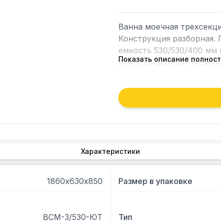
Ванна моечная трехсекци
Конструкция разборная. 
емкость 530/530/400 мм 
Показать описание полнос
Имеется двойная перего
Характеристики
1860х630х850
Размер в упаковке
ВСМ-3/530-ЮТ
Тип