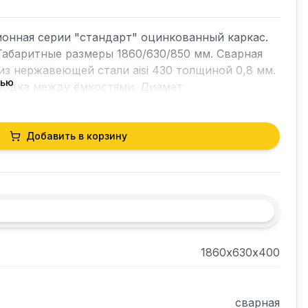
онная серии "стандарт" оцинкованный каркас. 
Габаритные размеры 1860/630/850 мм. Сварная 
из нержавеющей стали aisi 430 толщиной 0,8 мм. 
тью
родка между ёмкостями. Диамет
Добавить в корзину
1860х630х400
сварная