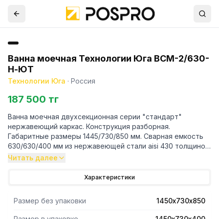
Ванна моечная Технологии Юга ВСМ-2/630-
Н-ЮТ
Технологии Юга
·
Россия
187 500 тг
Ванна моечная двухсекционная серии "стандарт"
нержавеющий каркас. Конструкция разборная.
Габаритные размеры 1445/730/850 мм. Сварная емкость
630/630/400 мм из нержавеющей стали aisi 430 толщиной
0,8 мм. Имеется двойная перегородка между ёмкостями.
Читать далее
Диаметр
Характеристики
Размер без упаковки
1450х730х850
Размер в упаковке
1450х730х400