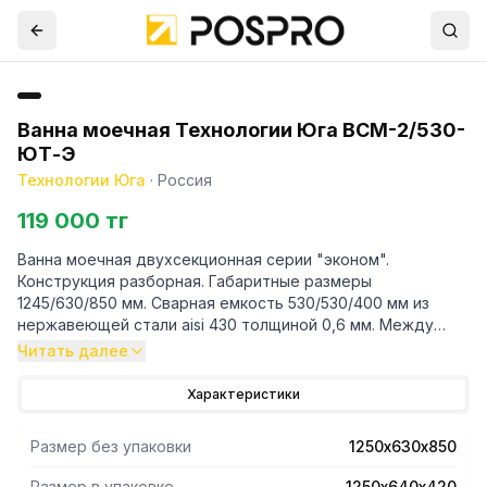
Ванна моечная Технологии Юга ВСМ-2/530-
ЮТ-Э
Технологии Юга
·
Россия
119 000 тг
Ванна моечная двухсекционная серии "эконом".
Конструкция разборная. Габаритные размеры
1245/630/850 мм. Сварная емкость 530/530/400 мм из
нержавеющей стали aisi 430 толщиной 0,6 мм. Между
ёмкостями имеется двойная перегородка. Диаметр
Читать далее
сливного отверстия 5
Характеристики
Размер без упаковки
1250х630х850
Размер в упаковке
1250х640х420