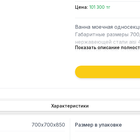
Цена:
101 300 тг
Ванна моечная односекци
Габаритные размеры 700/
нержавеющей стали aisi 
Показать описание полнос
отверстия 50 мм. Стойки
Характеристики
700х700х850
Размер в упаковке