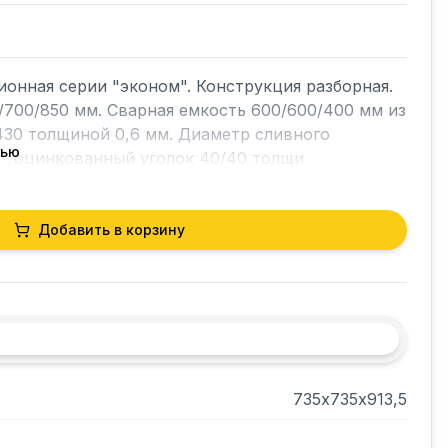
онная серии "эконом". Конструкция разборная. 
700/850 мм. Сварная емкость 600/600/400 мм из 
430 толщиной 0,6 мм. Диаметр сливного 
тью
 - оцинкованный уголок 40/40 толщи
Добавить в корзину
735х735х913,5