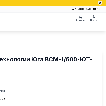
+7 (700)‒950‒99‒13
Корзина
Войти
Технологии Юга ВСМ-1/600-ЮТ-
сия
2026