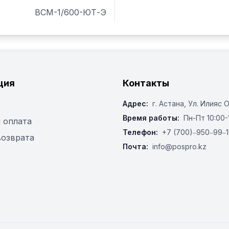
ВСМ-1/600-ЮТ-Э
ция
Контакты
Адрес:
г. Астана, ​Ул. Илияс 
Время работы:
Пн-Пт 10:00-
 оплата
Телефон:
+7 (700)‒950‒99‒1
возврата
Почта:
info@pospro.kz