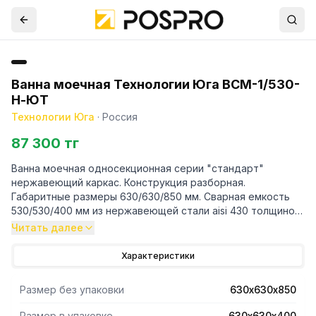
Ванна моечная Технологии Юга ВСМ-1/530-
Н-ЮТ
Технологии Юга
·
Россия
87 300 тг
Ванна моечная односекционная серии "стандарт"
нержавеющий каркас. Конструкция разборная.
Габаритные размеры 630/630/850 мм. Сварная емкость
530/530/400 мм из нержавеющей стали aisi 430 толщиной
0,8 мм. Диаметр сливного отверстия 50 мм. Стойки -
Читать далее
нержавеющ
Характеристики
Размер без упаковки
630х630х850
Размер в упаковке
630х630х400