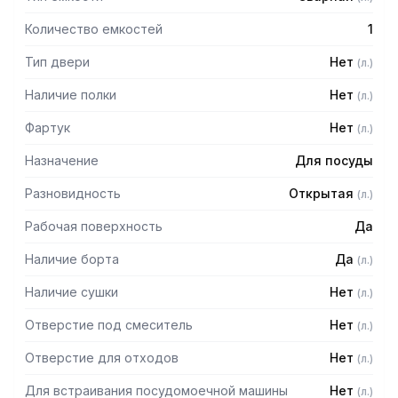
Количество емкостей
1
Тип двери
Нет
(
л.
)
Наличие полки
Нет
(
л.
)
Фартук
Нет
(
л.
)
Назначение
Для посуды
Разновидность
Открытая
(
л.
)
Рабочая поверхность
Да
Наличие борта
Да
(
л.
)
Наличие сушки
Нет
(
л.
)
Отверстие под смеситель
Нет
(
л.
)
Отверстие для отходов
Нет
(
л.
)
Для встраивания посудомоечной машины
Нет
(
л.
)