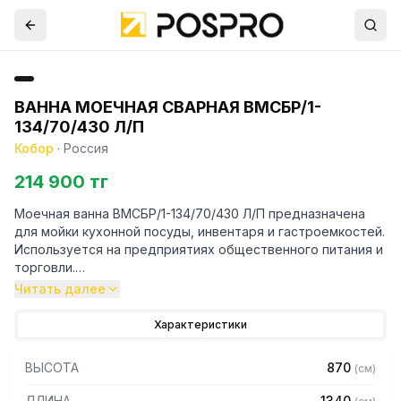
ВАННА МОЕЧНАЯ СВАРНАЯ ВМСБР/1-
134/70/430 Л/П
Кобор
·
Россия
214 900 тг
Моечная ванна ВМСБР/1-134/70/430 Л/П предназначена
для мойки кухонной посуды, инвентаря и гастроемкостей.
Используется на предприятиях общественного питания и
торговли.
Читать далее
Особенности:
Характеристики
– Герметичность швов и отсутствие люфтов благодаря
сварной конструкции
ВЫСОТА
870
(
см
)
– Устойчивость к агрессивным моющим средствам и
влаге
ДЛИНА
1340