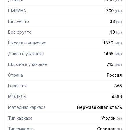
(
см
)
– Опоры с регулируемыми ножками
– Материал емкости: нержавеющая сталь AISI430
ШИРИНА
700
(
см
)
– Материал каркаса: нержавеющая сталь
– Внутренние размеры ванны: 600 х 600 х 450 мм
Вес нетто
38
(
кг
)
– Рабочая поверхность справа/слева (в зависимости от
потребностей заказчика)
Вес брутто
40
(
кг
)
– Борт
Высота в упаковке
1370
(
мм
)
Длина в упаковке
1455
(
мм
)
Ширина в упаковке
715
(
мм
)
Страна
Россия
Гарантия
365
МОДЕЛЬ
4586
Материал каркаса
Нержавеющая сталь
Тип каркаса
Уголок
(
л.
)
Тип емкости
Сварная
(
л.
)