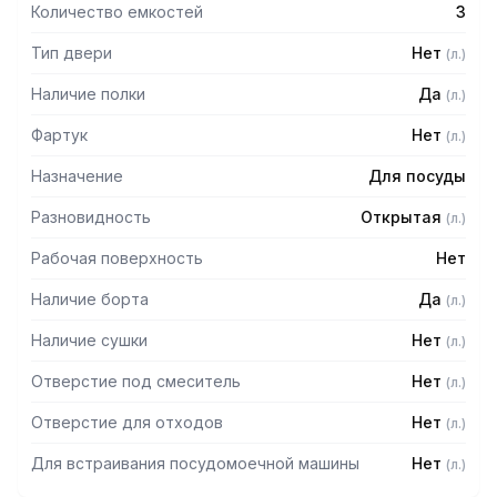
Количество емкостей
3
Тип двери
Нет
(
л.
)
Наличие полки
Да
(
л.
)
Фартук
Нет
(
л.
)
Назначение
Для посуды
Разновидность
Открытая
(
л.
)
Рабочая поверхность
Нет
Наличие борта
Да
(
л.
)
Наличие сушки
Нет
(
л.
)
Отверстие под смеситель
Нет
(
л.
)
Отверстие для отходов
Нет
(
л.
)
Для встраивания посудомоечной машины
Нет
(
л.
)