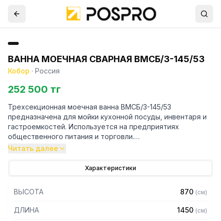
ВАННА МОЕЧНАЯ СВАРНАЯ ВМСБ/3-145/53
Кобор
·
Россия
252 500 тг
Трехсекционная моечная ванна ВМСБ/3-145/53
предназначена для мойки кухонной посуды, инвентаря и
гастроемкостей. Используется на предприятиях
общественного питания и торговли.
Читать далее
Особенности:
Характеристики
– Герметичность швов и отсутствие люфтов благодаря
сварной конструкции
ВЫСОТА
870
(
см
)
– Устойчивость к агрессивным моющим средствам и
влаге
ДЛИНА
1450
(
см
)
– Опоры с регулируемыми ножками