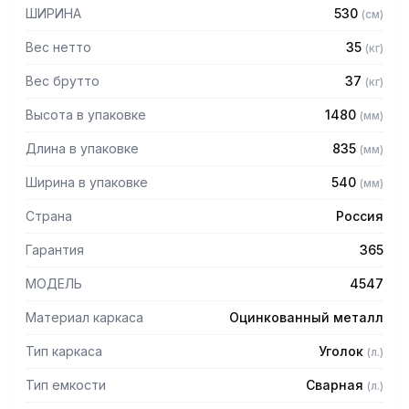
– Материал емкости: нержавеющая сталь AISI430
ШИРИНА
530
(
см
)
– Материал каркаса: оцинкованная сталь
– Внутренние размеры каждой ванны: 430 х 430 х 300 мм
Вес нетто
35
(
кг
)
– Высота борта: 50 мм
Вес брутто
37
(
кг
)
Высота в упаковке
1480
(
мм
)
Длина в упаковке
835
(
мм
)
Ширина в упаковке
540
(
мм
)
Страна
Россия
Гарантия
365
МОДЕЛЬ
4547
Материал каркаса
Оцинкованный металл
Тип каркаса
Уголок
(
л.
)
Тип емкости
Сварная
(
л.
)