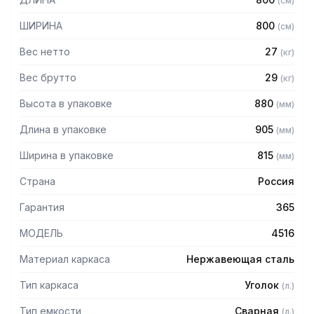
(
см
)
– Опоры с регулируемыми ножками
– Материал емкости: нержавеющая сталь AISI430
ШИРИНА
800
(
см
)
– Материал каркаса: нержавеющая сталь AISI430
– Внутренние размеры ванны: 700 х 700 х 450 мм
Вес нетто
27
(
кг
)
– Высота борта: 50 мм
Вес брутто
29
(
кг
)
Высота в упаковке
880
(
мм
)
Длина в упаковке
905
(
мм
)
Ширина в упаковке
815
(
мм
)
Страна
Россия
Гарантия
365
МОДЕЛЬ
4516
Материал каркаса
Нержавеющая сталь
Тип каркаса
Уголок
(
л.
)
Тип емкости
Сварная
(
л.
)