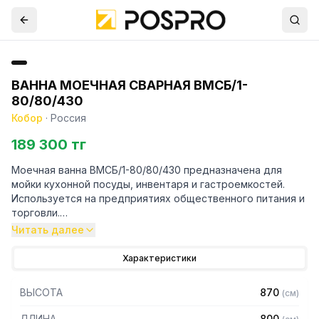
ВАННА МОЕЧНАЯ СВАРНАЯ ВМСБ/1-
80/80/430
Кобор
·
Россия
189 300 тг
Моечная ванна ВМСБ/1-80/80/430 предназначена для
мойки кухонной посуды, инвентаря и гастроемкостей.
Используется на предприятиях общественного питания и
торговли.
Читать далее
Особенности:
Характеристики
– Герметичность швов и отсутствие люфтов благодаря
сварной конструкции
ВЫСОТА
870
(
см
)
– Устойчивость к агрессивным моющим средствам и
влаге
ДЛИНА
800