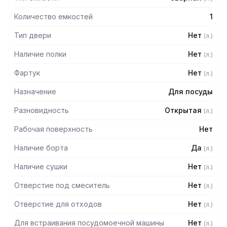
Количество емкостей
1
Тип двери
Нет
(
л.
)
Наличие полки
Нет
(
л.
)
Фартук
Нет
(
л.
)
Назначение
Для посуды
Разновидность
Открытая
(
л.
)
Рабочая поверхность
Нет
Наличие борта
Да
(
л.
)
Наличие сушки
Нет
(
л.
)
Отверстие под смеситель
Нет
(
л.
)
Отверстие для отходов
Нет
(
л.
)
Для встраивания посудомоечной машины
Нет
(
л.
)