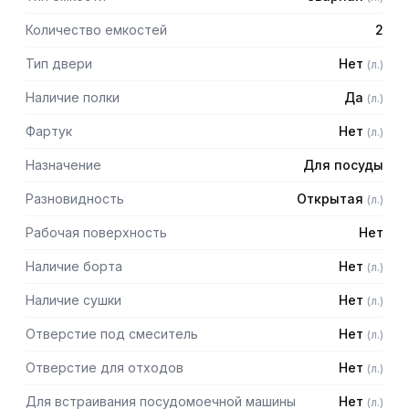
Количество емкостей
2
Тип двери
Нет
(
л.
)
Наличие полки
Да
(
л.
)
Фартук
Нет
(
л.
)
Назначение
Для посуды
Разновидность
Открытая
(
л.
)
Рабочая поверхность
Нет
Наличие борта
Нет
(
л.
)
Наличие сушки
Нет
(
л.
)
Отверстие под смеситель
Нет
(
л.
)
Отверстие для отходов
Нет
(
л.
)
Для встраивания посудомоечной машины
Нет
(
л.
)