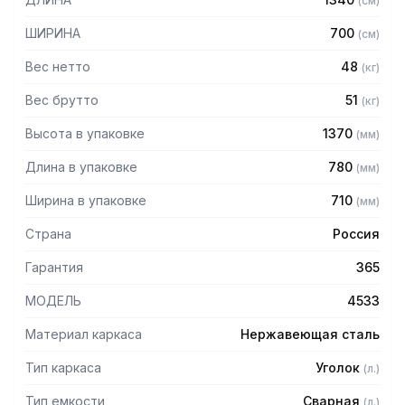
(
см
)
– Опоры с регулируемыми ножками
– Материал емкости: нержавеющая сталь AISI430
ШИРИНА
700
(
см
)
– Материал каркаса: нержавеющая сталь
– Внутренние размеры каждой ванны: 600 х 600 х 450 мм
Вес нетто
48
(
кг
)
Вес брутто
51
(
кг
)
Высота в упаковке
1370
(
мм
)
Длина в упаковке
780
(
мм
)
Ширина в упаковке
710
(
мм
)
Страна
Россия
Гарантия
365
МОДЕЛЬ
4533
Материал каркаса
Нержавеющая сталь
Тип каркаса
Уголок
(
л.
)
Тип емкости
Сварная
(
л.
)