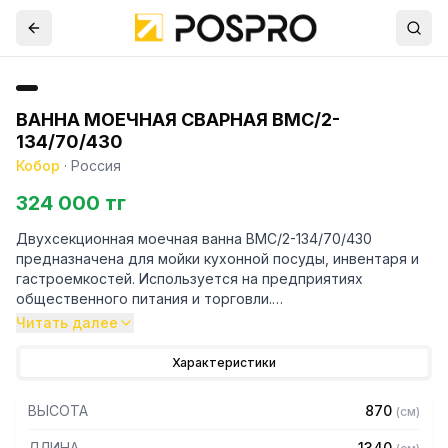
ВАННА МОЕЧНАЯ СВАРНАЯ ВМС/2-
134/70/430
Кобор
·
Россия
324 000 тг
Двухсекционная моечная ванна ВМС/2-134/70/430
предназначена для мойки кухонной посуды, инвентаря и
гастроемкостей. Используется на предприятиях
общественного питания и торговли.
Читать далее
Особенности:
Характеристики
– Герметичность швов и отсутствие люфтов благодаря
сварной конструкции
ВЫСОТА
870
(
см
)
– Устойчивость к агрессивным моющим средствам и
влаге
ДЛИНА
1340