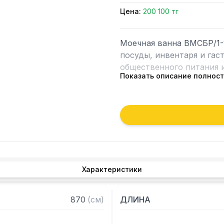
Цена:
200 100 тг
Моечная ванна ВМСБР/1-1
посуды, инвентаря и гас
общественного питания и
Показать описание полнос
Особенности:

– Герметичность швов и 
конструкции

– Устойчивость к агресс
– Опоры с регулируемым
– Материал емкости: нер
Характеристики
– Материал каркаса: оцин
– Внутренние размеры ван
– Рабочая поверхность с
870
(
см
)
ДЛИНА
заказчика)

– Борт