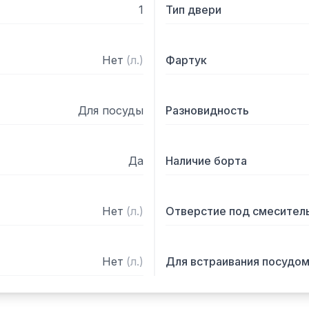
1
Тип двери
Нет
(
л.
)
Фартук
Для посуды
Разновидность
Да
Наличие борта
Нет
(
л.
)
Отверстие под смесител
Нет
(
л.
)
Для встраивания посудо