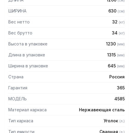
(
см
)
– Опоры с регулируемыми ножками
– Материал емкости: нержавеющая сталь AISI430
ШИРИНА
630
(
см
)
– Материал каркаса: нержавеющая сталь
– Внутренние размеры ванны: 530 х 530 х 400 мм
Вес нетто
32
(
кг
)
– Рабочая поверхность справа/слева (в зависимости от
потребностей заказчика)
Вес брутто
34
(
кг
)
– Борт
Высота в упаковке
1230
(
мм
)
Длина в упаковке
1315
(
мм
)
Ширина в упаковке
645
(
мм
)
Страна
Россия
Гарантия
365
МОДЕЛЬ
4585
Материал каркаса
Нержавеющая сталь
Тип каркаса
Уголок
(
л.
)
Тип емкости
Сварная
(
л.
)