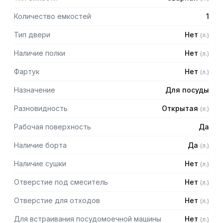
Количество емкостей
1
Тип двери
Нет
(
л.
)
Наличие полки
Нет
(
л.
)
Фартук
Нет
(
л.
)
Назначение
Для посуды
Разновидность
Открытая
(
л.
)
Рабочая поверхность
Да
Наличие борта
Да
(
л.
)
Наличие сушки
Нет
(
л.
)
Отверстие под смеситель
Нет
(
л.
)
Отверстие для отходов
Нет
(
л.
)
Для встраивания посудомоечной машины
Нет
(
л.
)