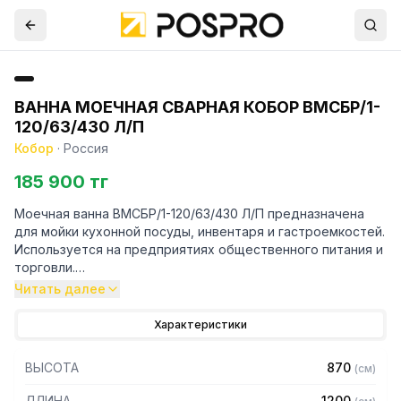
ВАННА МОЕЧНАЯ СВАРНАЯ КОБОР ВМСБР/1-
120/63/430 Л/П
Кобор
·
Россия
185 900 тг
Моечная ванна ВМСБР/1-120/63/430 Л/П предназначена
для мойки кухонной посуды, инвентаря и гастроемкостей.
Используется на предприятиях общественного питания и
торговли.
Читать далее
Особенности:
Характеристики
– Герметичность швов и отсутствие люфтов благодаря
сварной конструкции
ВЫСОТА
870
(
см
)
– Устойчивость к агрессивным моющим средствам и
влаге
ДЛИНА
1200