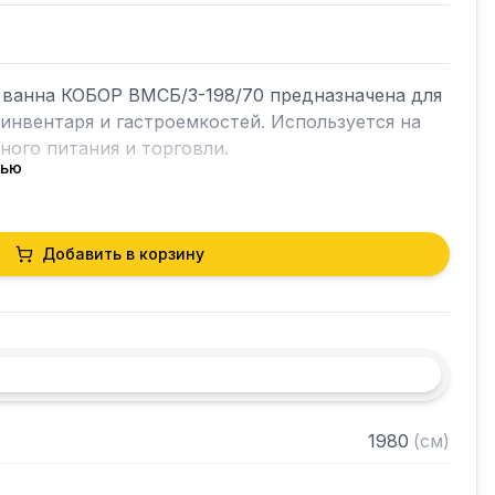
 ванна КОБОР ВМСБ/3-198/70 предназначена для 
инвентаря и гастроемкостей. Используется на 
ого питания и торговли.

тью
отсутствие люфтов благодаря сварной 
Добавить в корзину
ивным моющим средствам и влаге

и ножками

жавеющая сталь AISI430

кованная сталь

ждой ванны: 600 х 600 х 450 мм

1980
(
см
)