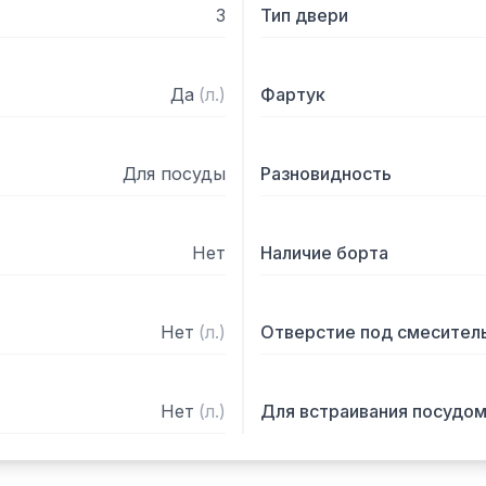
3
Тип двери
Да
(
л.
)
Фартук
Для посуды
Разновидность
Нет
Наличие борта
Нет
(
л.
)
Отверстие под смесител
Нет
(
л.
)
Для встраивания посудо