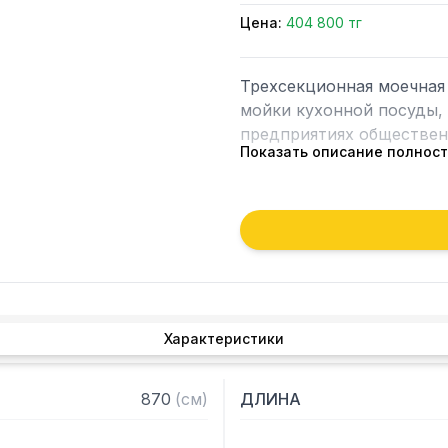
Цена:
404 800 тг
Трехсекционная моечная
мойки кухонной посуды, 
предприятиях общественн
Показать описание полнос
Особенности:

– Герметичность швов и 
конструкции

– Устойчивость к агресс
– Опоры с регулируемым
– Материал емкости: нер
Характеристики
– Материал каркаса: оцин
– Внутренние размеры ка
– Высота борта: 50 мм
870
(
см
)
ДЛИНА