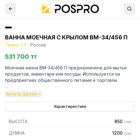
ВАННА МОЕЧНАЯ С КРЫЛОМ ВМ-34/456 П
Техно-ТТ
·
Россия
531 700 тг
Моечная ванна ВМ-34/456 П предназначена для мытья
продуктов, инвентаря или посуды. Используется на
предприятиях общественного питания и торговли.
Особенности:
Читать далее
– Материал емкости: нержавеющая сталь AISI304
Характеристики
– Толщина материала емкости: 1 мм
– Каркас: труба 40 х 40 мм
ВЫСОТА
850
(
см
)
– Материал каркаса: нержавеющая сталь AISI430
– Толщина материала каркаса 0,8 мм
ДЛИНА
1200
(
см
)
– Внутренние размеры емкости: 500 х 400 х 250 мм