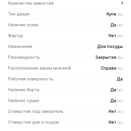
Количество емкостей
1
Тип двери
Купе
(
л.
)
Наличие полки
Да
(
л.
)
Фартук
Нет
(
л.
)
Назначение
Для посуды
Разновидность
Закрытая
(
л.
)
Расположение ванны моечной
Справа
(
л.
)
Рабочая поверхность
Да
Наличие борта
Да
(
л.
)
Наличие сушки
Да
(
л.
)
Отверстие под смеситель
Нет
(
л.
)
Отверстие для отходов
Нет
(
л.
)