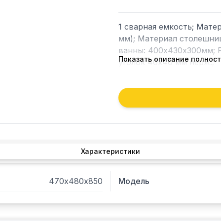
1 сварная емкость; Матер
мм); Материал столешниц
ванны: 400х430х300мм; Р
Показать описание полнос
уголок 40х40 мм нерж.;
Характеристики
470х480х850
Модель