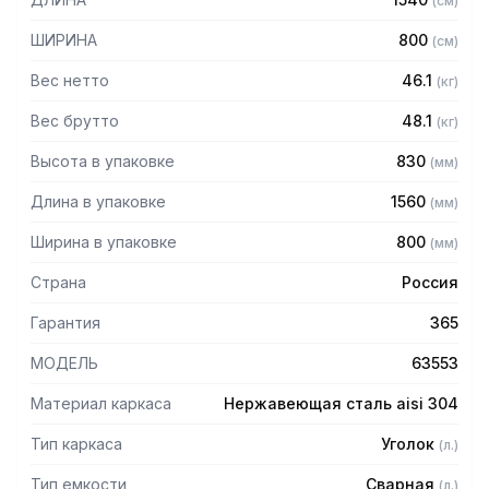
(
см
)
– Толщина материала каркаса 2 мм
– Внутренние размеры емкости: 1440 х 700 х 450 мм
ШИРИНА
800
(
см
)
– Выпуск с нержавеющей решеткой
– Механический запорный клапан
Вес нетто
46.1
(
кг
)
– Диаметр выпуска: 90 мм
– Диаметр подключаемого сифона: 50 мм
Вес брутто
48.1
(
кг
)
– Регулируемые опоры
Высота в упаковке
830
(
мм
)
– На дне ванны ребра (лучи) для жесткости и снижения
вибрации
Длина в упаковке
1560
(
мм
)
– Поставляется в собранном виде
Ширина в упаковке
800
(
мм
)
Страна
Россия
Гарантия
365
МОДЕЛЬ
63553
Материал каркаса
Нержавеющая сталь aisi 304
Тип каркаса
Уголок
(
л.
)
Тип емкости
Сварная
(
л.
)