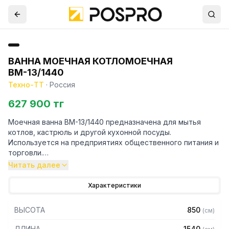
ВАННА МОЕЧНАЯ КОТЛОМОЕЧНАЯ
ВМ-13/1440
Техно-ТТ
·
Россия
627 900 тг
Моечная ванна ВМ-13/1440 предназначена для мытья
котлов, кастрюль и другой кухонной посуды.
Используется на предприятиях общественного питания и
торговли.
Читать далее
Особенности:
Характеристики
– Материал емкости: нержавеющая сталь AISI304
– Толщина материала емкости: 0,8 мм
ВЫСОТА
850
(
см
)
– Каркас: уголок 40 х 40 мм
– Материал каркаса: нержавеющая сталь AISI304
ДЛИНА
1540