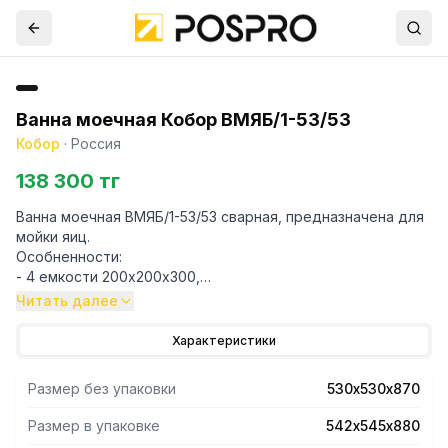
Ванна моечная Кобор ВМЯБ/1-53/53
Кобор
·
Россия
138 300 тг
Ванна моечная ВМЯБ/1-53/53 сварная, предназначена для
мойки яиц.
Особненности:
- 4 емкости 200х200х300,
- ёмкости из нержавеющей стали AISI 430,
Читать далее
- каркас уголок оцинкованная сталь,
- борт,
Характеристики
- 4 сифона,
- 4 пробки,
Размер без упаковки
530х530х870
- корзина.
Размер в упаковке
542х545х880