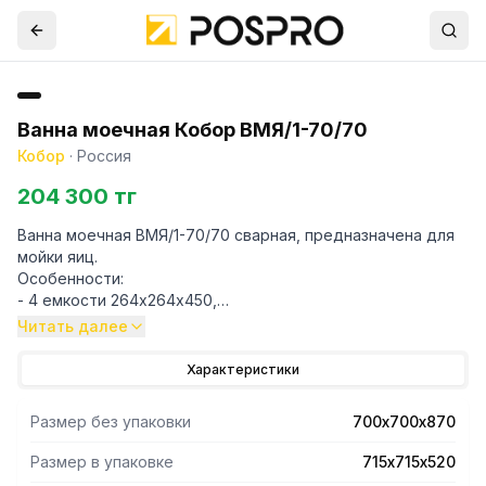
Ванна моечная Кобор ВМЯ/1-70/70
Кобор
·
Россия
204 300 тг
Ванна моечная ВМЯ/1-70/70 сварная, предназначена для
мойки яиц.
Особенности:
- 4 емкости 264х264х450,
- ёмкости из нержавеющей стали AISI 430,
Читать далее
- каркас уголок оцинкованная сталь,
-
Характеристики
- 4 пробки,
- корзина.
Размер без упаковки
700х700х870
Размер в упаковке
715х715х520