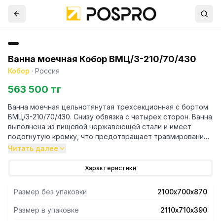
Ванна моечная Кобор ВМЦ/3-210/70/430
Кобор
·
Россия
563 500 тг
Ванна моечная цельнотянутая трехсекционная c бортом
ВМЦ/3-210/70/430. Снизу обвязка с четырех сторон. Ванна
выполнена из пищевой нержавеющей стали и имеет
подогнутую кромку, что предотвращает травмирование
рабочего персонала. Каркас ванны имеет разборную
Читать далее
конструкцию и выполнен из нержавеющей стали. Ножки
ванны выполнены в виде уголка 40х40 мм и регулируются
Характеристики
по высоте, что позволяет при их установке устранять
неровности пола. Ванна имеет борт 70 мм, что защищает
Размер без упаковки
2100х700х870
стену от грязи и влаги.
Размер в упаковке
2110х710х390
Ванны моечные цельнотянутые предназначены для