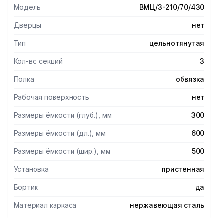
использования на предприятиях общественного питания
Модель
ВМЦ/3-210/70/430
для мытья кухонного инвентаря и оттайки замороженных
пищевых продуктов.
Дверцы
нет
Тип
цельнотянутая
Кол-во секций
3
Полка
обвязка
Рабочая поверхность
нет
Размеры ёмкости (глуб.), мм
300
Размеры ёмкости (дл.), мм
600
Размеры ёмкости (шир.), мм
500
Установка
пристенная
Бортик
да
Материал каркаса
нержавеющая сталь