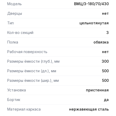
помогает избежать наклона рабочей поверхности.
Модель
ВМЦ/3-180/70/430
- Во избежание попадания воды и грязи у ванной имеется
борт.
Дверцы
нет
Тип
цельнотянутая
Кол-во секций
3
Полка
обвязка
Рабочая поверхность
нет
Размеры ёмкости (глуб.), мм
300
Размеры ёмкости (дл.), мм
500
Размеры ёмкости (шир.), мм
500
Установка
пристенная
Бортик
да
Материал каркаса
нержавеющая сталь