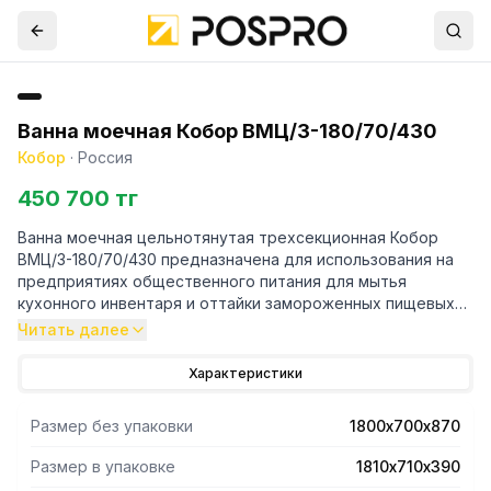
Ванна моечная Кобор ВМЦ/3-180/70/430
Кобор
·
Россия
450 700 тг
Ванна моечная цельнотянутая трехсекционная Кобор
ВМЦ/3-180/70/430 предназначена для использования на
предприятиях общественного питания для мытья
кухонного инвентаря и оттайки замороженных пищевых
продуктов.
Читать далее
- Емкость ванны выполнена из высококачественной
Характеристики
пищевой нержавеющей стали, имеет подогнутую кромку
для предотвращения травмирования рабочего
Размер без упаковки
1800х700х870
персонала.
- Ножки изготовлены в виде уголка 40х40 мм из
Размер в упаковке
1810х710х390
нержавеющей стали и регулируются по высоте, что