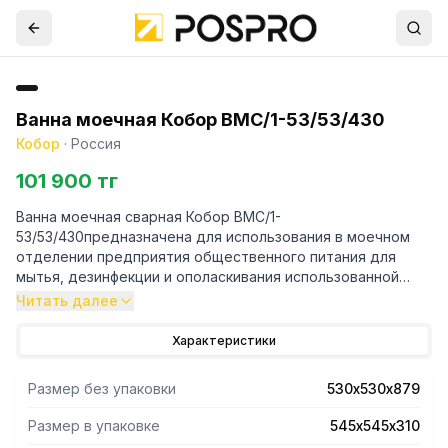
Ванна моечная Кобор ВМС/1-53/53/430
Кобор
·
Россия
101 900 тг
Ванна моечная сварная Кобор ВМС/1-
53/53/430предназначена для использования в моечном
отделении предприятия общественного питания для
мытья, дезинфекции и ополаскивания использованной
посуды. Ванну в основном применяют для мытья туш,
Читать далее
овощей, фруктов, разморозки брикетов, мытья
крупногабаритной посуды.
Характеристики
- Качество и технология сварки моечной ванны
Размер без упаковки
530х530х879
обеспечивает не только герметичность соединения, но и
прочность конструкции.
Размер в упаковке
545х545х310
- Емкость ванны выполнена из нержавеющей стали