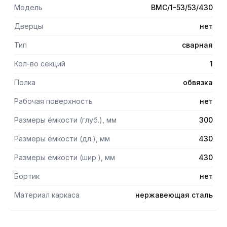
маркиaisi 430.
Модель
ВМС/1-53/53/430
- Ножки изготовлены в виде уголка 40х40 мм из
нержавеющей стали и регулируются по высоте, что
Дверцы
нет
помогает избежать неустойчивости рабочей
конструкции.
Тип
сварная
Кол-во секций
1
Полка
обвязка
Рабочая поверхность
нет
Размеры ёмкости (глуб.), мм
300
Размеры ёмкости (дл.), мм
430
Размеры ёмкости (шир.), мм
430
Бортик
нет
Материал каркаса
нержавеющая сталь