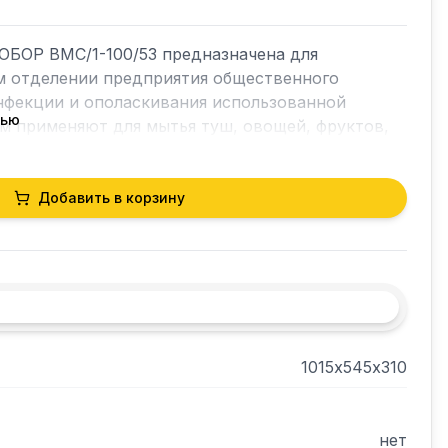
ОБОР ВМС/1-100/53 предназначена для 
м отделении предприятия общественного 
нфекции и ополаскивания использованной 
тью
м применяют для мытья туш, овощей, фруктов, 
тья крупногабаритной посуды.

Добавить в корзину
я, но и прочность конструкции.

 что помогает избежать неустойчивости рабочей 
е комплектуется
1015х545х310
нет