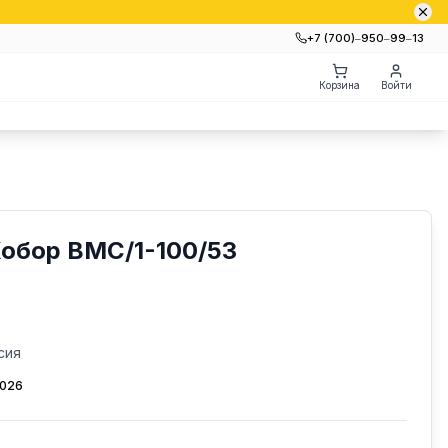
+7 (700)‒950‒99‒13
Корзина
Войти
Кобор ВМС/1-100/53
сия
2026