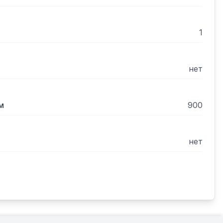
1
нет
м
900
нет