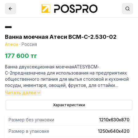
Ванна моечная Атеси ВСМ-С-2.530-02
Атеси
·
Россия
177 600 тг
Ванна двухсекционная моечнаяATESYВСМ-
С-2предназначена для использования на предприятиях
общественного питания для мытья столовой и кухонной
посуды, инвентаря, овощей, фруктов, для оттайки
замороженных пищевых продуктов и пр.
Читать далее
- Ванна изготовлена из нержавеющей стали маркиAISI 304.
Характеристики
- Каркас ванны выполнен из оцинкованной стали и имеет
разборную конструкцию.
Размер без упаковки
1210х630х870
- Все кромки ванны и элементов каркаса имеют подгиб
(фальцовку), что полностью исключает получение травмы
Размер в упаковке
1250х640х420
персоналом при сборке, эксплуатации и санитарной