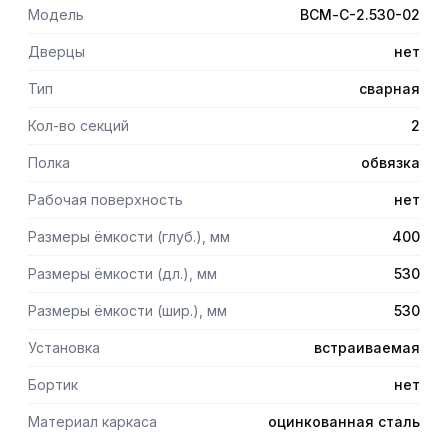
обработке ванны.
Модель
ВСМ-С-2.530-02
Дверцы
нет
Тип
сварная
Кол-во секций
2
Полка
обвязка
Рабочая поверхность
нет
Размеры ёмкости (глуб.), мм
400
Размеры ёмкости (дл.), мм
530
Размеры ёмкости (шир.), мм
530
Установка
встраиваемая
Бортик
нет
Материал каркаса
оцинкованная сталь