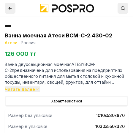
Ванна моечная Атеси ВСМ-С-2.430-02
Атеси
·
Россия
126 000 тг
Ванна двухсекционная моечнаяATESYВСМ-
С-2предназначена для использования на предприятиях
общественного питания для мытья столовой и кухонной
посуды, инвентаря, овощей, фруктов, для оттайки
замороженных пищевых продуктов и пр.
Читать далее
- Ванна изготовлена из нержавеющей стали маркиAISI 304.
Характеристики
- Каркас ванны выполнен из оцинкованной стали и имеет
разборную конструкцию.
Размер без упаковки
1010х530х870
- Все кромки ванны и элементов каркаса имеют подгиб
(фальцовку), что полностью исключает получение травмы
Размер в упаковке
1030х550х320
персоналом при сборке, эксплуатации и санитарной